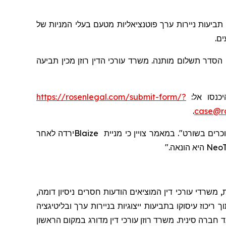
 תביעות
ניירות ערך פוטנציאליות מטעם בעלי המניות
של
ים
,  הסדר תשלום מותנה
משרד עורכי הדין רוזן מכין תביעה
https://rosenlegal.com/submit-form/?
, כנסו אל
.
case@ro
ירדה לאחר
Blaize
כי מניית
צויין
במאמר
.
וכרים בשורט
היא הונאה."
NeoT
 משרדי עורכי דין המוציאים הודעות חסרים ניסיון דומה
יכוז עיסוקו בתביעות ייצוגיות בניירות ערך ובליטיגציה
 חברה סינית. משרד רוזן עורכי דין מדורג במקום הראשון