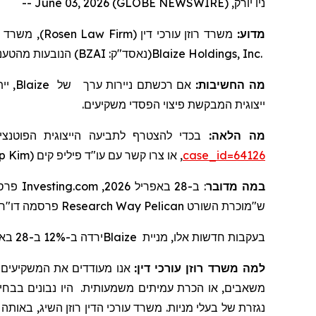
ניו יורק, June 03, 2026 (GLOBE NEWSWIRE) --
משרד עורכ
Rosen Law Firm
משרד רוזן עורכי דין (
מדוע:
מהטענ
הנובעות
)
BZAI
(נאסד"ק:
Blaize Holdings, Inc.
יי.
Blaize
של
ניירות ערך
אם רכשתם
מה החשיבות:
ייצוגית המבקשת פיצוי הפסדי משקיעים.
מה הלאה:
בכדי להצטרף לתביעה הייצוגית הפוטנצ
ip Kim
, או צרו קשר עם עו"ד פיליפ קים (
case_id=64126
ב-28 באפריל 2026, Investing.com פרסם מאמר שכותרתו "מניית
:
במה מדובר
ח 
"
פרסמה דו
Research
Way
Pelican
השורט
ש"מוכרת
ירדה ב-12% ב-28 באפריל 2026.
Blaize
בעקבות חדשות אלו, מניית
למה משרד רוזן עורכי דין:
אנו מעודדים את המשקיעים ל,
משאבים, או הכרת עמיתים משמעותית. היו נבונים בבחירת ע
נגזרת של בעלי מניות. משרד עורכי הדין רוזן השיג
באותה ע,