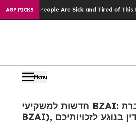
n Win: “People Are Sick and Tired of This Politic
AGP PICKS
Menu
חדשות למשקיעי BZAI: אם סבלתם הפסדים בחברת Blaize Holdings, Inc (נאסד"ק:
BZAI), גע לזכויותיכם