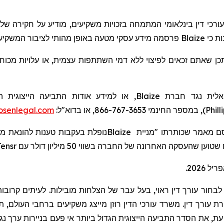
), י דין בינלאומי
המתמחה
בזכויות משקיעים,
מודיע על חקירה של
פרסמה מידע עסקי מטעה באופן מהותי לציבור המשקיע.
Blaize
כי
ות
תכן שאתם זכאים לפיצוי ללא דמי השתתפות עצמית, או עלויות מכוח
או למידע אודות התביעה הייצוגית הי:
Blaize
יאלית נגד חברת
senlegal.com
), במספר החינמי 866-767-3653, או בדוא"ל:
Phill
נופלת בעקבות טענות להונאת מ"
Blaize
ensr
שטוען שהעסקה האחרונה של החברה בשווי 50 מיליון דולר עם
בחור עורך דין ראוי, בעל עבר של הצלחות מובילות. לעיתים קרובות,
ורך דין. משרד עורכי הדין רוזן מייצג משקיעים ברחבי העולם, תוך ר
, ת
את הסדר התביעה הייצוגית הגדול ביותר אי פעם בניירות ערך נגד