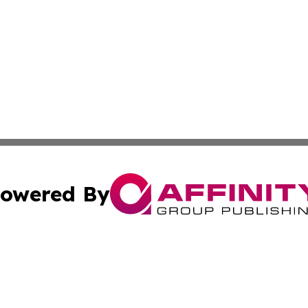
owered By
ubmit Press Release
Terms & Conditions
Copyright/DMCA
c. dba Affinity Group Publishing & Delaware Political Curr
Cookie Settings / Your Privacy Choices