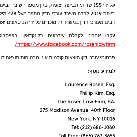
ISS
על ידי
בשנת 2019 לבדה משרד עורכי הדין החזיר מעל 438 מיליון דולרים למשקיעים. בשנת 2020, השותף המייסד לורנס רוזן הוכרז על ידי חברת
on
רבים מעורכי הדין במשרד זה מוכרים על ידי הביטאונים
בפייסבוק
:
:
בלינקדאין
עידכונים
עקבו אחרינו לקבלת
https://www.facebook.com/rosenlawfirm/
פרסומי עורכי דין: תוצאות קודמות אינן מבטיחות תוצאה ד.
למידע נוסף:
Laurence Rosen, Esq.
Phillip Kim, Esq.
The Rosen Law Firm, P.A.
275 Madison Avenue, 40th Floor
New York, NY 10016
Tel: (212) 686-1060
Toll Free: (866) 767-3653