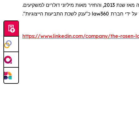
שרותי תביעה ייצוגית, בגין מספר יישובי תביעות ייצוגיות בשנת 2017. המשרד מדורג בין ארבעת הראשונים מדי שנה מאז שנת 2013, והחזיר מאות מיליוני דולרים למשקיעים.
כ"ענק לשכת התביעות הייצוגיות".
law360
https://www.linkedin.com/company/the-rosen-l