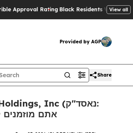
Approval Rating
Black Residents Warned of Abusiv
View all
Provided by AGP
Share
אתם מוזמנים ליצ