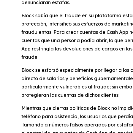
denunciaran estafas.
Block sabía que el fraude en su plataforma est
protección, intensificó sus esfuerzos de marketi
fraudulentas. Para crear cuentas de Cash App no 
cuentas que una persona podía abrir, lo que pe
App restringía las devoluciones de cargos en las
fraude.
Block se esforzó especialmente por llegar a los
directo de salarios y beneficios gubernamentale
particularmente vulnerables al fraude; sin emb
protegieran las cuentas de dichos clientes.
Mientras que ciertas políticas de Block no impid
teléfono para asistencia, los usuarios que perd
llamando a números falsos operados por estafado
el control de las cuentas de Cash App de las víct