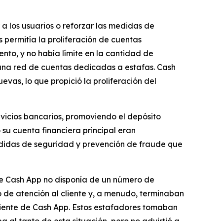
a los usuarios o reforzar las medidas de
s permitía la proliferación de cuentas
nto, y no había límite en la cantidad de
 una red de cuentas dedicadas a estafas. Cash
evas, lo que propició la proliferación del
rvicios bancarios, promoviendo el depósito
su cuenta financiera principal eran
edidas de seguridad y prevención de fraude que
ue Cash App no ​​disponía de un número de
o de atención al cliente y, a menudo, terminaban
liente de Cash App. Estos estafadores tomaban
a al tanto de esta situación, pero no advirtió a