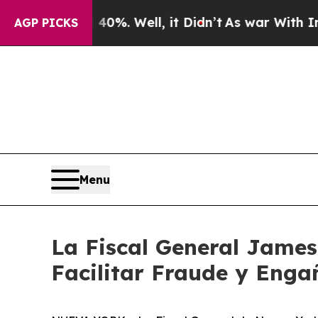
nd 40%. Well, it Didn’t
As war With Iran Drove 
AGP PICKS
Menu
La Fiscal General James
Facilitar Fraude y Enga