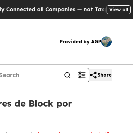
cted oil Companies — not Taxpayers — the Chance
View all
Provided by AGP
Share
res de Block por