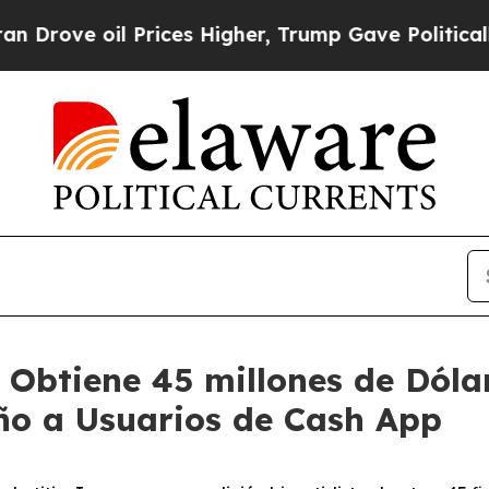
oil Prices Higher, Trump Gave Politically Conne
 Obtiene 45 millones de Dóla
ño a Usuarios de Cash App