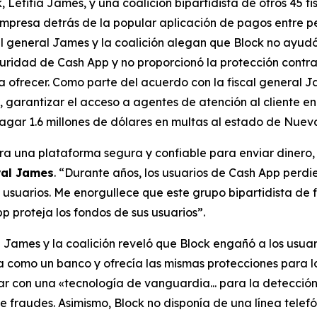
etitia James, y una coalición bipartidista de otros 45 f
mpresa detrás de la popular aplicación de pagos entre p
cal general James y la coalición alegan que Block no ayud
uridad de Cash App y no proporcionó la protección contra
 ofrecer. Como parte del acuerdo con la fiscal general J
 garantizar el acceso a agentes de atención al cliente en 
gar 1.6 millones de dólares en multas al estado de Nueva
a una plataforma segura y confiable para enviar dinero, p
ral James
. “Durante años, los usuarios de Cash App perdi
s usuarios. Me enorgullece que este grupo bipartidista de
p proteja los fondos de sus usuarios”.
al James y la coalición reveló que Block engañó a los us
 como un banco y ofrecía las mismas protecciones para los
tar con una «tecnología de vanguardia... para la detecci
 fraudes. Asimismo, Block no disponía de una línea telefó