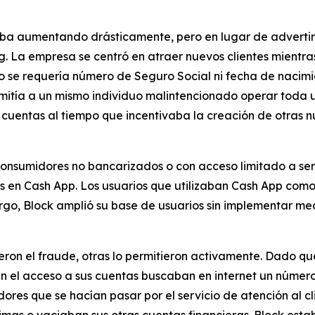
aba aumentando drásticamente, pero en lugar de advertir 
ng. La empresa se centró en atraer nuevos clientes mientra
​​se requería número de Seguro Social ni fecha de nacimie
rmitía a un mismo individuo malintencionado operar toda
 cuentas al tiempo que incentivaba la creación de otras nu
 consumidores no bancarizados o con acceso limitado a se
s en Cash App. Los usuarios que utilizaban Cash App como 
argo, Block amplió su base de usuarios sin implementar m
ieron el fraude, otras lo permitieron activamente. Dado q
ían el acceso a sus cuentas buscaban en internet un númer
res que se hacían pasar por el servicio de atención al c
imas o vaciaban sus otras cuentas financieras. Block estab