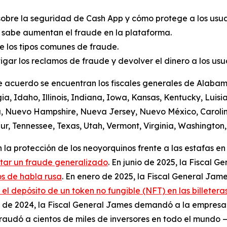
sobre la seguridad de Cash App y cómo protege a los usuar
 sabe aumentan el fraude en la plataforma.
 los tipos comunes de fraude.
igar los reclamos de fraude y devolver el dinero a los us
e acuerdo se encuentran los fiscales generales de Alabama
a, Idaho, Illinois, Indiana, Iowa, Kansas, Kentucky, Luis
a, Nuevo Hampshire, Nueva Jersey, Nuevo México, Carolin
r, Tennessee, Texas, Utah, Vermont, Virginia, Washington, 
la protección de los neoyorquinos frente a las estafas en 
itar un fraude generalizado
. En junio de 2025, la Fiscal
s de habla rusa
. En enero de 2025, la Fiscal General Jame
 depósito de un token no fungible (NFT) en las billeteras
io de 2024, la Fiscal General James demandó a la empres
audó a cientos de miles de inversores en todo el mundo —