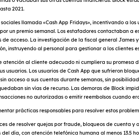
hasta 2021.
sociales llamada «Cash App Fridays», incentivando a los 
 por un premio semanal. Los estafadores contactaban a es
e acceso. La investigación de la fiscal general James y 
, instruyendo al personal para gestionar a los clientes e
de atención al cliente adecuado ni cumpliera su promesa d
sus usuarios. Los usuarios de Cash App que sufrieron blo
 acceso a sus cuentas durante semanas, sin posibilidad d
 quedaban sin vías de recurso. Las demoras de Block impid
ansacciones no autorizadas o emitir reembolsos cuando era 
tar prácticas responsables para resolver estos problemas
ces de resolver quejas por fraude, bloqueos de cuenta y 
s del día, con atención telefónica humana al menos 13.5 hor