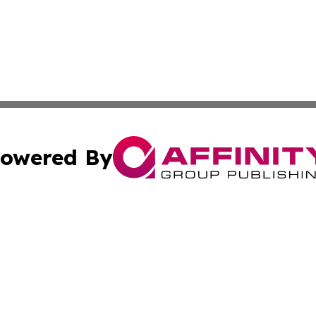
owered By
ubmit Press Release
Terms & Conditions
Copyright/DMCA
c. dba Affinity Group Publishing & Delaware Political Curr
Cookie Settings / Your Privacy Choices