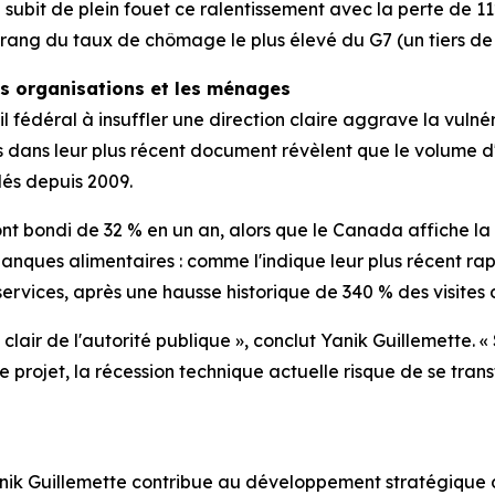
 subit de plein fouet ce ralentissement avec la perte de 1
ang du taux de chômage le plus élevé du G7 (un tiers de p
es organisations et les ménages
l fédéral à insuffler une direction claire aggrave la vulné
s dans leur plus récent document révèlent que le volume d'
lés depuis 2009.
ont bondi de 32 % en un an, alors que le Canada affiche l
banques alimentaires : comme l'indique leur plus récent ra
rvices, après une hausse historique de 340 % des visites 
lair de l'autorité publique », conclut Yanik Guillemette. 
ue projet, la récession technique actuelle risque de se tran
anik Guillemette contribue au développement stratégique de