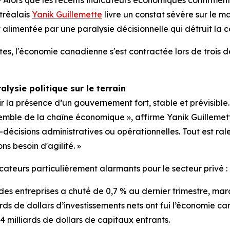
tréalais
Yanik Guillemette
livre un constat sévère sur le ma
st alimentée par une paralysie décisionnelle qui détruit la c
s, l'économie canadienne s'est contractée lors de trois de
lysie politique sur le terrain
ir la présence d’un gouvernement fort, stable et prévisible.
semble de la chaîne économique », affirme Yanik Guillemett
cisions administratives ou opérationnelles. Tout est ralent
s besoin d'agilité. »
ateurs particulièrement alarmants pour le secteur privé :
 des entreprises a chuté de 0,7 % au dernier trimestre, marq
ards de dollars d’investissements nets ont fui l’économie c
4 milliards de dollars de capitaux entrants.