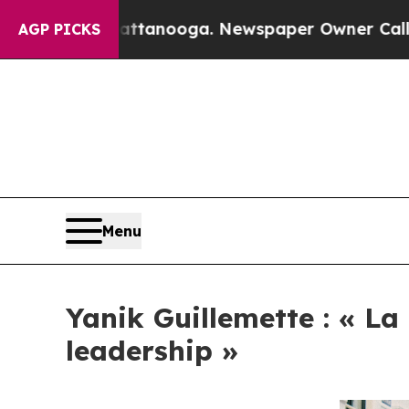
n Chattanooga. Newspaper Owner Calls the Peopl
AGP PICKS
Menu
Yanik Guillemette : « La
leadership »